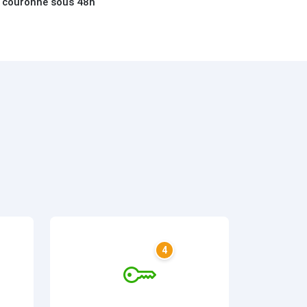
te couronne sous 48h
4