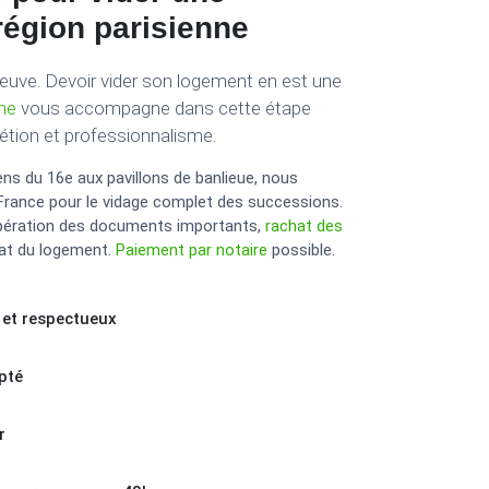
région parisienne
euve. Devoir vider son logement en est une
nne
vous accompagne dans cette étape
rétion et professionnalisme.
 du 16e aux pavillons de banlieue, nous
-France pour le vidage complet des successions.
cupération des documents importants,
rachat des
at du logement.
Paiement par notaire
possible.
t respectueux
pté
r