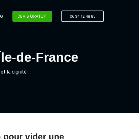
OG
DEVIS GRATUIT
06 34 12 48 85
Île-de-France
t la dignité
e pour vider une